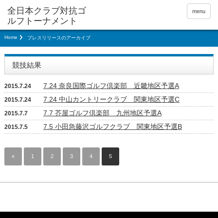
menu
Home
プレスリリースのアーカイブ
競技結果
7.24 奈良国際ゴルフ倶楽部 近畿地区予選A
2015.7.24
7.24 中山カントリークラブ 関東地区予選C
2015.7.24
7.7 芥屋ゴルフ倶楽部 九州地区予選A
2015.7.7
7.5 小田急藤沢ゴルフクラブ 関東地区予選B
2015.7.5
«
1
2
3
4
5