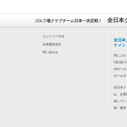
全日本
ゴルフ場クラブチーム日本一決定戦！
エントリー方法
全日本
企画運営会社
ナメン
問い合わせ
同じゴル
2名1組
18ホー
ボールダ
全日本ク
は、
企業
催してい
画・運営